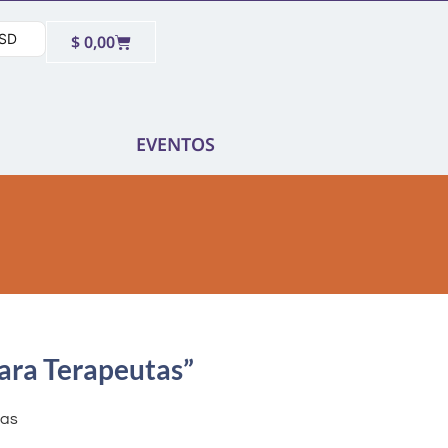
SD
$
0,00
EVENTOS
ara Terapeutas”
tas