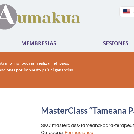
U
MEMBRESIAS
SESIONES
trario no podrás realizar el pago.
enciones por impuesto país ni ganancias
MasterClass “Tameana P
SKU:
masterclass-tameana-para-terapeu
Categoría:
Formaciones