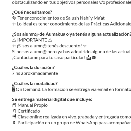
obstaculizando en tus objetivos personales y/o profesional
¿Qué necesitamos?
💎 Tener conocimientos de Salush Nahí y Ma’at
✨ Lo ideal es tener conocimiento de las Prácticas Adicional
¿Sos alumn@ de Aumakua o ya tenés alguna actualización
⚠️ IMPORTANTE ⚠️
✨ ¡Si sos alumn@ tenés descuento! ✨
Si no sos alumn@ pero ya has adquirido alguna de las actual
¡Contáctame para tu caso particular! 📩 ☎️
¿Cuál es la duración?
7 hs aproximadamente
¿Cuál es la modalidad?
🖥️ On Demand. La formación se entrega vía email en formato
Se entrega material digital que incluye: ⁣⁣⁣
📕 Manual⁣ Propio
🔖 Certificado⁣⁣⁣
🎥 Clase online realizada en vivo, grabada y entregada como
📱 Participación en un grupo de WhatsApp para acompañarnos