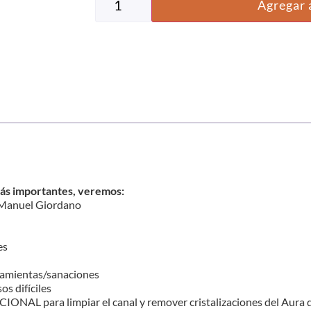
Agregar a
más importantes, veremos:
n Manuel Giordano
es
ramientas/sanaciones
os difíciles
AL para limpiar el canal y remover cristalizaciones del Aura q